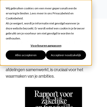
Wij gebruiken cookies om een meer gepersonaliseerde
ervaring te bieden. Lees meer in ons
Privacybeleid
en
Cookiebeleid
.
Als je weigert, wordt je informatie niet gevolgd wanneer je
deze website bezoekt. Er wordt enkel een cookie in je browser
gebruikt om je voorkeur om niet gevolgd te worden te
onthouden.
Rapport voor zakelijke en
Voorkeuren aanpassen
financiële synergie
Alles accepteren
Accepteer noodzakelijk
De manier waarop je finance-team met andere
afdelingen samenwerkt, is cruciaal voor het
waarmaken van je ambities.