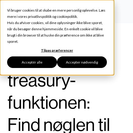
Vi bruger cookies til at skabe en mere personlig oplevelse. Læs
mere i vores
privatlivspolitik
og
cookiepolitik
.
Hvis du afviser cookies, vil dine oplysninger ikke blive sporet,
når du besøger denne hjemmeside. En enkelt cookie vil blive
brugt i din browser til at huske din præference om ikke at blive
sporet.
På skattejagt i
Tilpas præferencer
Acceptér alle
Accepter nødvendig
treasury-
funktionen:
Find nøglen til