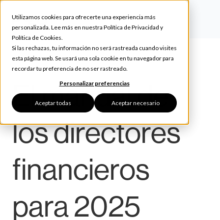
Utilizamos cookies para ofrecerte una experiencia más
personalizada. Lee más en nuestra
Política de Privacidad
y
Política de Cookies
.
Si las rechazas, tu información no será rastreada cuando visites
esta página web. Se usará una sola cookie en tu navegador para
recordar tu preferencia de no ser rastreado.
El manual de
Personalizar preferencias
Aceptar todas
Aceptar necesario
los directores
financieros
para 2025