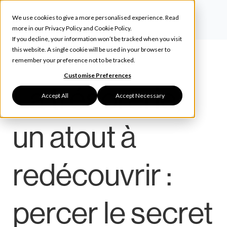
We use cookies to give a more personalised experience. Read
more in our
Privacy Policy
and
Cookie Policy
.
If you decline, your information won’t be tracked when you visit
this website. A single cookie will be used in your browser to
remember your preference not to be tracked.
Customise Preferences
La trésorerie,
Accept All
Accept Necessary
un atout à
redécouvrir :
percer le secret